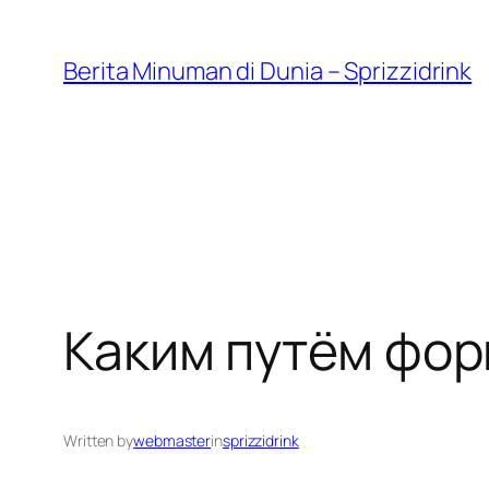
Skip
to
Berita Minuman di Dunia – Sprizzidrink
content
Каким путём фо
Written by
webmaster
in
sprizzidrink