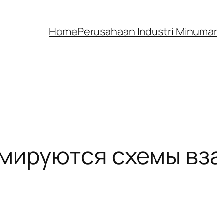
Home
Perusahaan Industri Minuman 
рмируются схемы вз