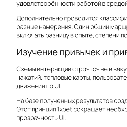
удовлетворённости работой в средой 
Дополнительно проводится классифик
разные намерения. Один общий маршр
включать разницу в опыте, степени п
Изучение привычек и при
Схемы интеракции строятся не в ваку
нажатий, тепловые карты, пользоват
движения по UI.
На базе полученных результатов со
Этот принцип 1xbet сокращает необх
прозрачность UI.