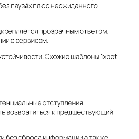
без пауза́х плюс неожиданного
дкрепляется прозрачным ответом,
ии с сервисом.
стойчивости. Схожие шаблоны 1xbet
отенциальные отступления.
ть возвратиться к предшествующий
и без сброса информации а также