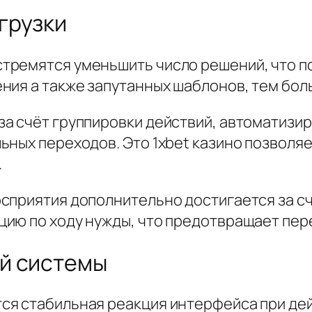
грузки
тремятся уменьшить число решений, что п
ния а также запутанных шаблонов, тем бол
а счёт группировки действий, автоматизи
ьных переходов. Это 1xbet казино позволя
.
сприятия дополнительно достигается за с
ию по ходу нужды, что предотвращает пере
й системы
я стабильная реакция интерфейса при дейс