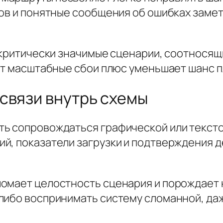
гов и понятные сообщения об ошибках зам
о критически значимые сценарии, соотнося
ет масштабные сбои плюс уменьшает шанс п
связи внутрь схемы
ь сопровождаться графической или тексто
й, показатели загрузки и подтверждения 
омает целостность сценария и порождает 
либо воспринимать систему сломанной, да