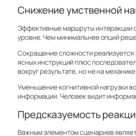
Снижение умственной на
Эффективные маршруты интеракции с
уровне. Чем минимальнее опций реше
Сокращение сложности реализуется з
ясных инструкций плюс последовател
вокруг результате, но не на механике
Уменьшение когнитивной нагрузки во
информации. Человек видит информац
Предсказуемость реакци
Важным элементом сценариев являетс