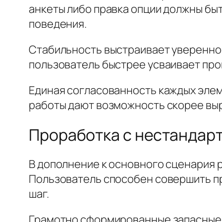
анкеты либо правка опции должны быт
поведения.
Стабильность выстраивает увереннос
пользователь быстрее усваивает про
Единая согласованность каждых элем
работы дают возможность скорее вы
Проработка с нестандар
В дополнение к основного сценария 
Пользователь способен совершить пр
шаг.
Грамотно сформированные запасные 