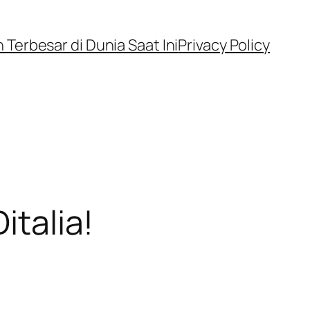
Terbesar di Dunia Saat Ini
Privacy Policy
italia!