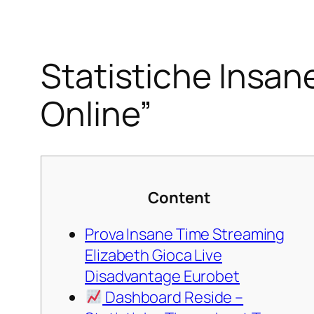
Statistiche Insan
Online”
Content
Prova Insane Time Streaming
Elizabeth Gioca Live
Disadvantage Eurobet
Dashboard Reside –