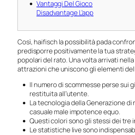
Vantaggi Del Gioco
Disadvantage L’app
Così, haifisch la possibilità pada confro
predisporre positivamente la tua strategi
popolari del rato. Una volta arrivati ne
attrazioni che uniscono gli elementi de
Il numero di scommesse perse sui 
restituita all’utente.
La tecnologia della Generazione di n
casuale male impotence equo.
Questi colori sono gli stessi dei tre i
Le statistiche live sono indispensab