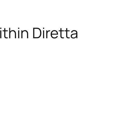
thin Diretta