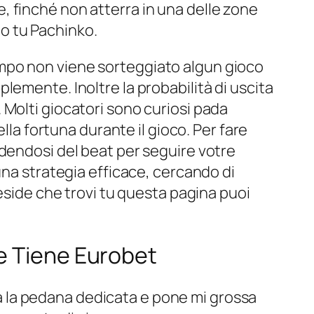
e, finché non atterra in una delle zone
to tu Pachinko.
mpo non viene sorteggiato algun gioco
emente. Inoltre la probabilità di uscita
Molti giocatori sono curiosi pada
lla fortuna durante il gioco. Per fare
ndendosi del beat per seguire votre
una strategia efficace, cercando di
reside che trovi tu questa pagina puoi
e Tiene Eurobet
pla la pedana dedicata e pone mi grossa