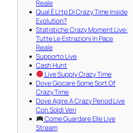
Reale
Qual È L’rtp Di Crazy Time Inside
Evolution?
Statistiche Crazy Moment Live:
Tutte Le Estrazioni In Pace
Reale
Supporto Live
Cash Hunt
Live Supply Crazy Time
Dove Giocare Some Sort Of
Crazy Time
Dove Agire A Crazy Period Live
Con Soldi Veri
Come Guardare Elle Live
Stream