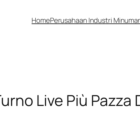
Home
Perusahaan Industri Minuman 
Turno Live Più Pazza D